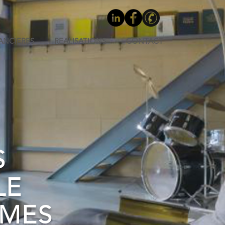
NANCIERES
REALISATIONS
CONTACT
NS
LE
IMES