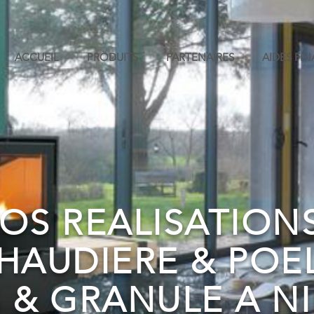
ACCUEIL
PRODUITS
PARTENAIRES
AIDES FI
OS REALISATIO
HAUDIERE & POE
S & GRANULE A N