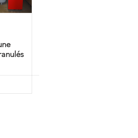
'une
ranulés