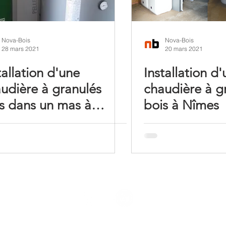
Nova-Bois
Nova-Bois
28 mars 2021
20 mars 2021
tallation d'une
Installation d
udière à granulés
chaudière à g
s dans un mas à
bois à Nîmes
vert dans le Gard