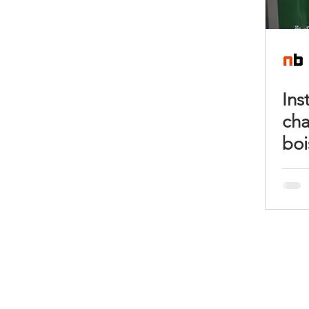
Ins
cha
boi
Vau