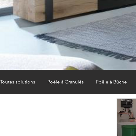
Toutes solutions
Poêle à Granulés
Poêle à Bûche
Aides financières
ACTUALITÉ