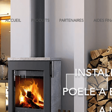
ACCUEIL
PRODUITS
PARTENAIRES
AIDES FI
INSTAL
POELE A 
A 