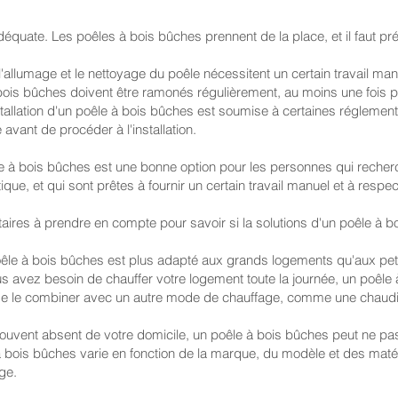
équate. Les poêles à bois bûches prennent de la place, et il faut p
'allumage et le nettoyage du poêle nécessitent un certain travail man
à bois bûches doivent être ramonés régulièrement, au moins une fois p
tallation d'un poêle à bois bûches est soumise à certaines réglementa
avant de procéder à l'installation.
oêle à bois bûches est une bonne option pour les personnes qui rech
ue, et qui sont prêtes à fournir un certain travail manuel et à respe
ires à prendre en compte pour savoir si la solutions d'un poêle à bo
 poêle à bois bûches est plus adapté aux grands logements qu'aux pe
s avez besoin de chauffer votre logement toute la journée, un poêle
nt de le combiner avec un autre mode de chauffage, comme une chaudi
ouvent absent de votre domicile, un poêle à bois bûches peut ne pas
 à bois bûches varie en fonction de la marque, du modèle et des matéri
age.