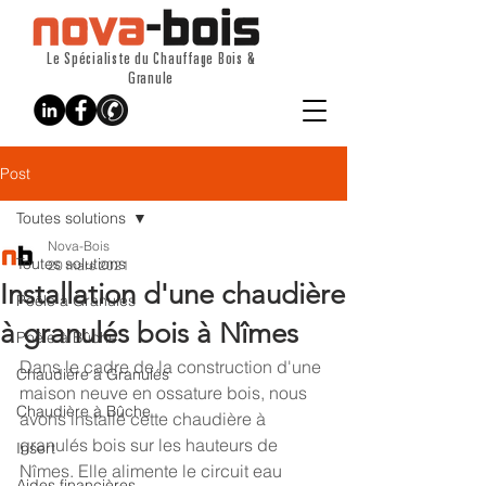
Le Spécialiste du Chauffage Bois &
Granule
Post
Toutes solutions
Nova-Bois
Toutes solutions
20 mars 2021
Installation d'une chaudière
Poêle à Granulés
à granulés bois à Nîmes
Poêle à Bûche
Dans le cadre de la construction d'une 
Chaudière à Granulés
maison neuve en ossature bois, nous 
Chaudière à Bûche
avons installé cette chaudière à 
granulés bois sur les hauteurs de 
Insert
Nîmes. Elle alimente le circuit eau 
Aides financières